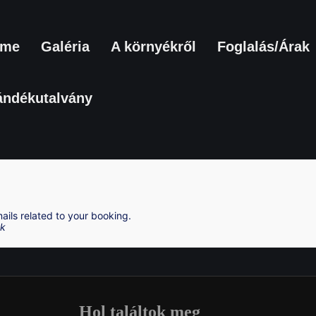
ome
Galéria
A környékről
Foglalás/Árak
ándékutalvány
ails related to your booking.
ak
Hol találtok meg