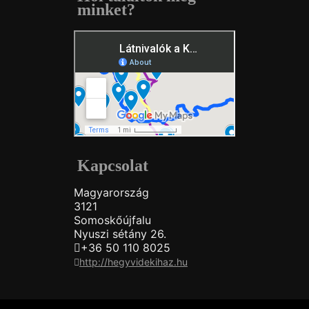
minket?
Kapcsolat
Magyarország
3121
Somoskőújfalu
Nyuszi sétány 26.
+36 50 110 8025
http://hegyvidekihaz.hu