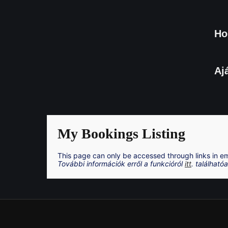
Skip
to
content
H
Aj
My Bookings Listing
This page can only be accessed through links in em
További információk erről a funkcióról
itt
. található